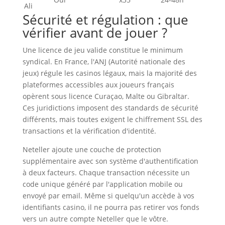
Ali
Sécurité et régulation : que
vérifier avant de jouer ?
Une licence de jeu valide constitue le minimum
syndical. En France, l'ANJ (Autorité nationale des
jeux) régule les casinos légaux, mais la majorité des
plateformes accessibles aux joueurs français
opèrent sous licence Curaçao, Malte ou Gibraltar.
Ces juridictions imposent des standards de sécurité
différents, mais toutes exigent le chiffrement SSL des
transactions et la vérification d'identité.
Neteller ajoute une couche de protection
supplémentaire avec son système d'authentification
à deux facteurs. Chaque transaction nécessite un
code unique généré par l'application mobile ou
envoyé par email. Même si quelqu'un accède à vos
identifiants casino, il ne pourra pas retirer vos fonds
vers un autre compte Neteller que le vôtre.