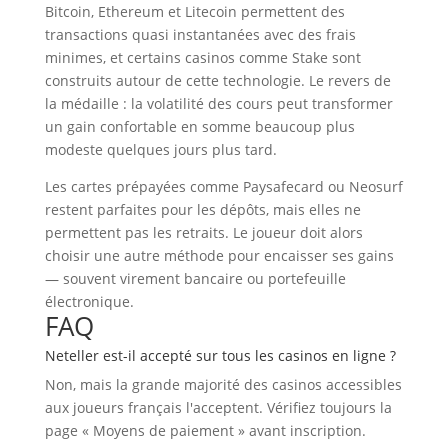
Bitcoin, Ethereum et Litecoin permettent des
transactions quasi instantanées avec des frais
minimes, et certains casinos comme Stake sont
construits autour de cette technologie. Le revers de
la médaille : la volatilité des cours peut transformer
un gain confortable en somme beaucoup plus
modeste quelques jours plus tard.
Les cartes prépayées comme Paysafecard ou Neosurf
restent parfaites pour les dépôts, mais elles ne
permettent pas les retraits. Le joueur doit alors
choisir une autre méthode pour encaisser ses gains
— souvent virement bancaire ou portefeuille
électronique.
FAQ
Neteller est-il accepté sur tous les casinos en ligne ?
Non, mais la grande majorité des casinos accessibles
aux joueurs français l'acceptent. Vérifiez toujours la
page « Moyens de paiement » avant inscription.