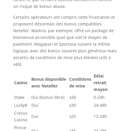
un risque de bonus abuse.
Certains opérateurs ont compris cette frustration et
proposent désormais des bonus compatibles
Neteller. Madnix, par exemple, offre un package de
bienvenue accessible quel que soit le moyen de
paiement. Megapari et Sportaza suivent la même
logique, avec des bonus souvent plus généreux mais
assortis de conditions de mise plus élevées (x35 à
x40).
Délai
Bonus disponible
Conditions
Casino
retrait
avec Neteller
de mise
moyen
Stake
Oui (bonus libre)
x30
0-24h
Lucky8
Oui
x30
24-48h
Cresus
Oui
x25
12-24h
Casino
Prince
Oui
x35
24-48h