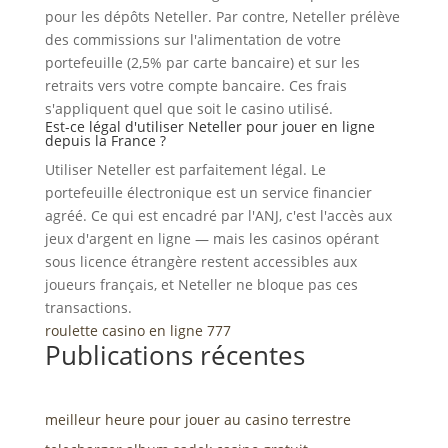
pour les dépôts Neteller. Par contre, Neteller prélève
des commissions sur l'alimentation de votre
portefeuille (2,5% par carte bancaire) et sur les
retraits vers votre compte bancaire. Ces frais
s'appliquent quel que soit le casino utilisé.
Est-ce légal d'utiliser Neteller pour jouer en ligne
depuis la France ?
Utiliser Neteller est parfaitement légal. Le
portefeuille électronique est un service financier
agréé. Ce qui est encadré par l'ANJ, c'est l'accès aux
jeux d'argent en ligne — mais les casinos opérant
sous licence étrangère restent accessibles aux
joueurs français, et Neteller ne bloque pas ces
transactions.
roulette casino en ligne 777
Publications récentes
meilleur heure pour jouer au casino terrestre