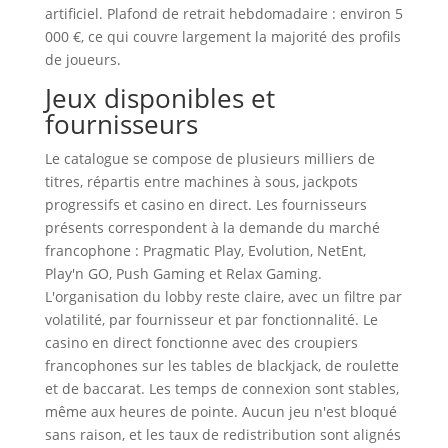
artificiel. Plafond de retrait hebdomadaire : environ 5
000 €, ce qui couvre largement la majorité des profils
de joueurs.
Jeux disponibles et
fournisseurs
Le catalogue se compose de plusieurs milliers de
titres, répartis entre machines à sous, jackpots
progressifs et casino en direct. Les fournisseurs
présents correspondent à la demande du marché
francophone : Pragmatic Play, Evolution, NetEnt,
Play'n GO, Push Gaming et Relax Gaming.
L'organisation du lobby reste claire, avec un filtre par
volatilité, par fournisseur et par fonctionnalité. Le
casino en direct fonctionne avec des croupiers
francophones sur les tables de blackjack, de roulette
et de baccarat. Les temps de connexion sont stables,
même aux heures de pointe. Aucun jeu n'est bloqué
sans raison, et les taux de redistribution sont alignés