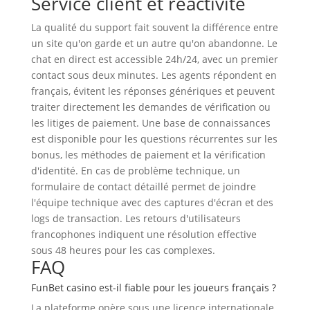
Service client et réactivité
La qualité du support fait souvent la différence entre
un site qu'on garde et un autre qu'on abandonne. Le
chat en direct est accessible 24h/24, avec un premier
contact sous deux minutes. Les agents répondent en
français, évitent les réponses génériques et peuvent
traiter directement les demandes de vérification ou
les litiges de paiement. Une base de connaissances
est disponible pour les questions récurrentes sur les
bonus, les méthodes de paiement et la vérification
d'identité. En cas de problème technique, un
formulaire de contact détaillé permet de joindre
l'équipe technique avec des captures d'écran et des
logs de transaction. Les retours d'utilisateurs
francophones indiquent une résolution effective
sous 48 heures pour les cas complexes.
FAQ
FunBet casino est-il fiable pour les joueurs français ?
La plateforme opère sous une licence internationale