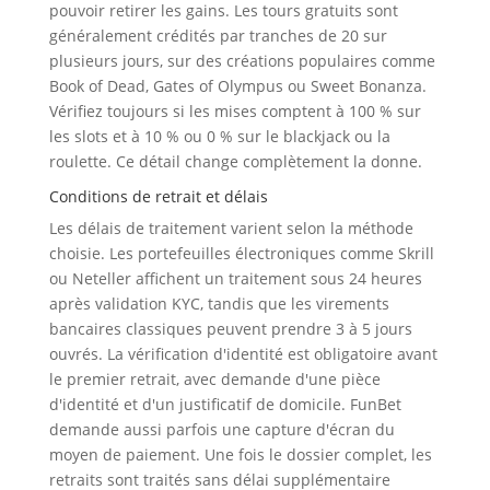
pouvoir retirer les gains. Les tours gratuits sont
généralement crédités par tranches de 20 sur
plusieurs jours, sur des créations populaires comme
Book of Dead, Gates of Olympus ou Sweet Bonanza.
Vérifiez toujours si les mises comptent à 100 % sur
les slots et à 10 % ou 0 % sur le blackjack ou la
roulette. Ce détail change complètement la donne.
Conditions de retrait et délais
Les délais de traitement varient selon la méthode
choisie. Les portefeuilles électroniques comme Skrill
ou Neteller affichent un traitement sous 24 heures
après validation KYC, tandis que les virements
bancaires classiques peuvent prendre 3 à 5 jours
ouvrés. La vérification d'identité est obligatoire avant
le premier retrait, avec demande d'une pièce
d'identité et d'un justificatif de domicile. FunBet
demande aussi parfois une capture d'écran du
moyen de paiement. Une fois le dossier complet, les
retraits sont traités sans délai supplémentaire