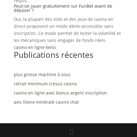
requis.
Peut-on jouer gratuitement sur FunBet avant de
déposer ?
Oui, la plupart des slots et des jeux de casino en
direct proposent un mode démo accessible sans
inscription. Ce mode permet de tester la volatilité et
les mécaniques sans engager de fonds réels.
casino en ligne keno
Publications récentes
plus grosse machine à sous
retrait minimum cresus casino
casino en ligne avec bonus argent inscription
avis litiere minérale casino chat