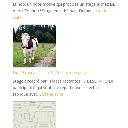
Et hop, un hôte motivé qui propose un stage à chez lui,
(02)
merci Zophon ! Stage encadré par : Durant…
Lire la
:
suite
Du
14
au
17
juin
2025
à
Angers
Du 29 mai au 1 juin 2025 chez nov (Jura)
Stage encadré par : Places restantes : 3 BESOIN : Un.e
participant.e qui souhaite repartir avec le véhicule
:
fabriqué avec…
Lire la suite
Du
29
mai
au
1