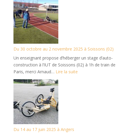
22
au
25
mai
2026
à
Sainte-
Du 30 octobre au 2 novembre 2025 à Soissons (02)
Croix
Un enseignant propose d’héberger un stage d’auto-
(Suisse)
construction à l’IUT de Soissons (02) à 1h de train de
:
Paris, merci Arnaud…
Lire la suite
Du
30
octobre
au
2
novembre
2025
à
Du 14 au 17 juin 2025 à Angers
Soissons