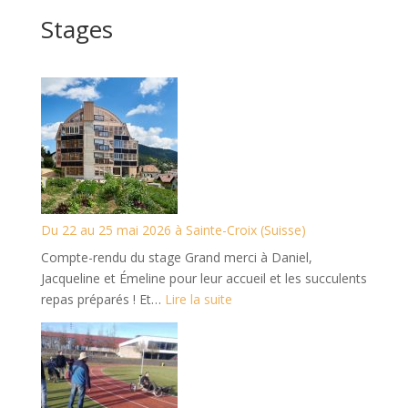
r
Stages
n
a
t
i
v
e
:
Du 22 au 25 mai 2026 à Sainte-Croix (Suisse)
Compte-rendu du stage Grand merci à Daniel,
Jacqueline et Émeline pour leur accueil et les succulents
:
repas préparés ! Et…
Lire la suite
Du
22
au
25
mai