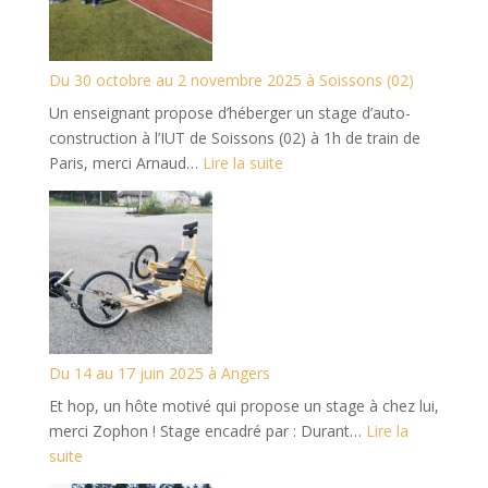
2026
à
Sainte-
Du 30 octobre au 2 novembre 2025 à Soissons (02)
Croix
Un enseignant propose d’héberger un stage d’auto-
(Suisse)
construction à l’IUT de Soissons (02) à 1h de train de
:
Paris, merci Arnaud…
Lire la suite
Du
30
octobre
au
2
novembre
2025
à
Du 14 au 17 juin 2025 à Angers
Soissons
Et hop, un hôte motivé qui propose un stage à chez lui,
(02)
merci Zophon ! Stage encadré par : Durant…
Lire la
:
suite
Du