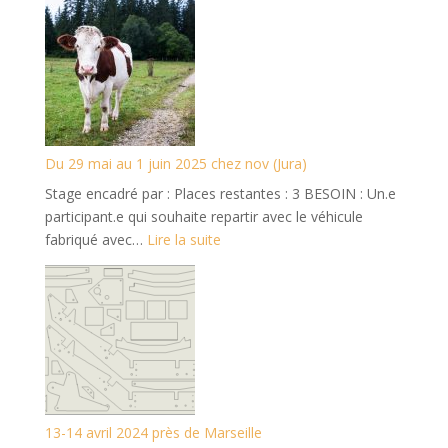
14
au
17
juin
2025
à
Angers
Du 29 mai au 1 juin 2025 chez nov (Jura)
Stage encadré par : Places restantes : 3 BESOIN : Un.e
participant.e qui souhaite repartir avec le véhicule
:
fabriqué avec…
Lire la suite
Du
29
mai
au
1
juin
2025
chez
13-14 avril 2024 près de Marseille
nov